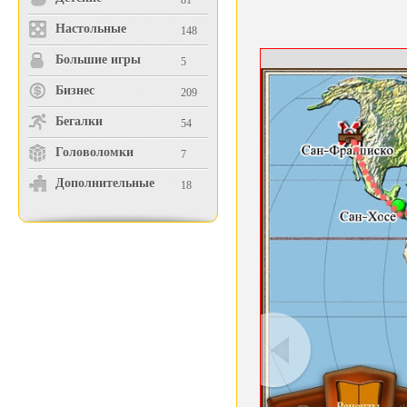
81
Настольные
148
Большие игры
5
Бизнес
209
Бегалки
54
Головоломки
7
Дополнительные
18