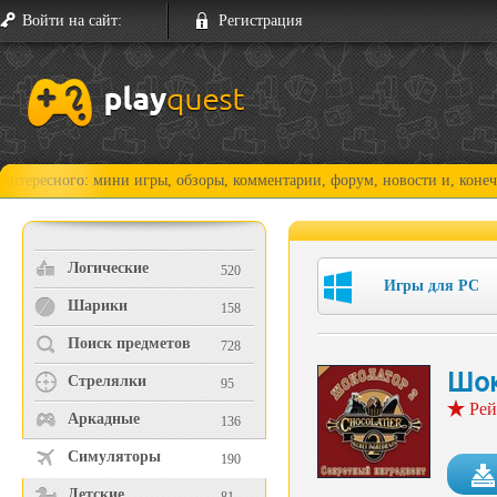
Войти на сайт:
Регистрация
го: мини игры, обзоры, комментарии, форум, новости и, конечно, прохо
Логические
520
Игры для PC
Шарики
158
Поиск предметов
728
Шок
Стрелялки
95
Рей
Аркадные
136
Симуляторы
190
Детские