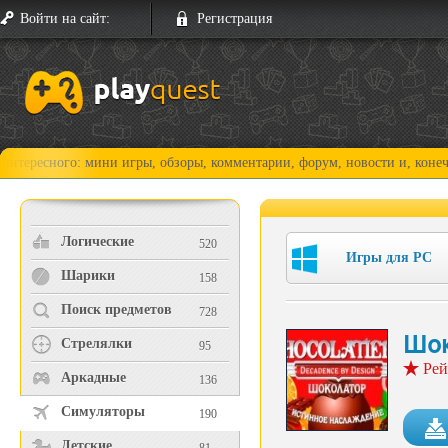
Войти на сайт:
Регистрация
го: мини игры, обзоры, комментарии, форум, новости и, конечно, прохо
Логические
520
Игры для PC
Шарики
158
Поиск предметов
728
Шок
Стрелялки
95
Рей
Аркадные
136
Симуляторы
190
Детские