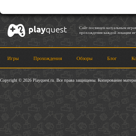
Cайт посвящен казуальным играм
прохождения каждой локации игр
Игры
Прохождения
Обзоры
Блог
К
Copyright © 2026 Playquest.ru. Все права защищены. Копирование матер