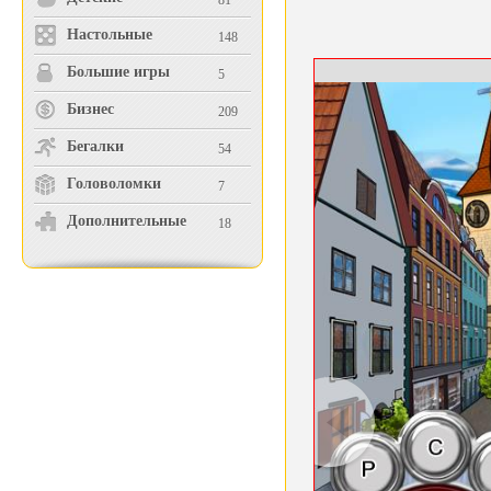
81
Настольные
148
Большие игры
5
Бизнес
209
Бегалки
54
Головоломки
7
Дополнительные
18