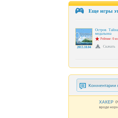
Еще игры э
Остров. Тайн
медальона
Рейтинг: 0 из
Скачать
2013.10.04
Комментарии к
ХАКЕР
0
вроде норм