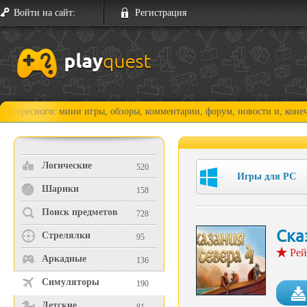
Войти на сайт:
Регистрация
ого: мини игры, обзоры, комментарии, форум, новости и, конечно, прох
Логические
520
Игры для PC
Шарики
158
Поиск предметов
728
Ска
Стрелялки
95
Рей
Аркадные
136
Симуляторы
190
Детские