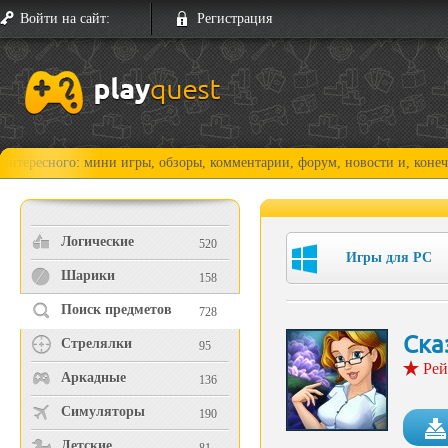
Войти на сайт:
Регистрация
го: мини игры, обзоры, комментарии, форум, новости и, конечно, прохо
Логические
520
Игры для PC
Шарики
158
Поиск предметов
728
Ска
Стрелялки
95
Рей
Аркадные
136
Симуляторы
190
Детские