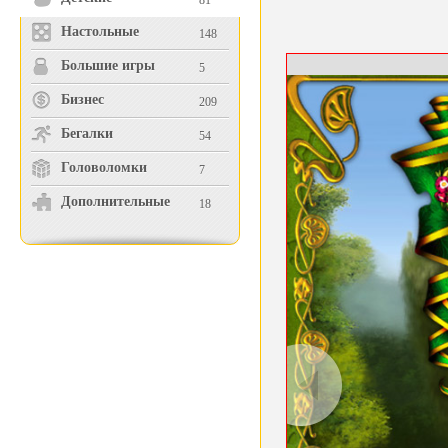
81
Настольные
148
Большие игры
5
Бизнес
209
Бегалки
54
Головоломки
7
Дополнительные
18