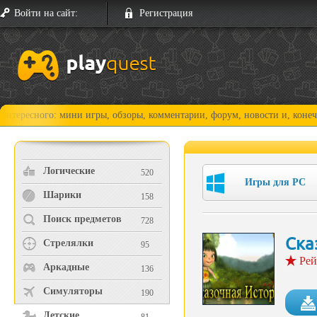
Войти на сайт:
Регистрация
го: мини игры, обзоры, комментарии, форум, новости и, конечно, прохо
Логические
520
Игры для PC
Шарики
158
Поиск предметов
728
Ска
Стрелялки
95
Рей
Аркадные
136
Симуляторы
190
Детские