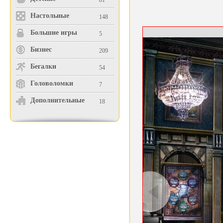
81
Настольные
148
Большие игры
5
Бизнес
209
Бегалки
54
Головоломки
7
Дополнительные
18