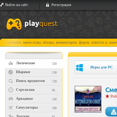
Войти на сайт:
Регистрация
ого: мини игры, обзоры, комментарии, форум, новости и, конечно, прох
Логические
520
Игры для PC
Шарики
158
Поиск предметов
728
Сме
Стрелялки
95
Рей
Аркадные
136
Симуляторы
190
Детские