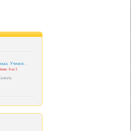
нька. Учимся…
тинг: 0 из 5
Скачать