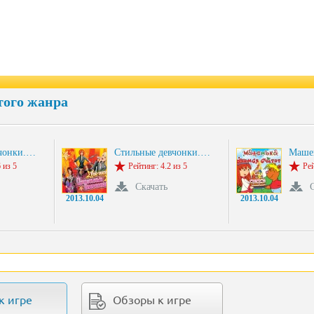
того жанра
вчонки.…
Стильные девчонки.…
Маше
 из 5
Рейтинг: 4.2 из 5
Рей
Скачать
2013.10.04
2013.10.04
к игре
Обзоры к игре