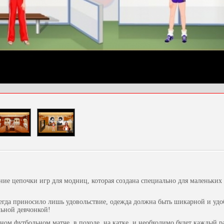
ие цепочки игр для модниц, которая создана специально для маленьки
егда приносило лишь удовольствие, одежда должна быть шикарной и удо
льной девчонкой!
ном футбольном матче, в походе, на катке, и необходимо будет каждый р