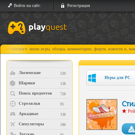
Войти на сайт:
Регистрация
сного: мини игры, обзоры, комментарии, форум, новости и, конечно, пр
Логические
520
Игры для PC
Шарики
158
Поиск предметов
728
Сти
Стрелялки
95
Рей
Аркадные
136
Симуляторы
190
Детские