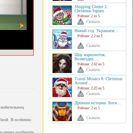
Shopping Clutter 2:
Christmas Square
Рейтинг: 2 из 5
Скачать
Новый год. Украшаем…
Рейтинг: 2.2 из 5
Скачать
Шоу марионеток.
Возмездие.…
Рейтинг: 2.62 из 5
Скачать
Travel Mosaics 6: Christmas
Around…
Рейтинг: 2.25 из 5
Скачать
Древние истории. Боги…
х любительниц
Рейтинг: 2 из 5
Скачать
бной. В особенно
аз верно подбирать