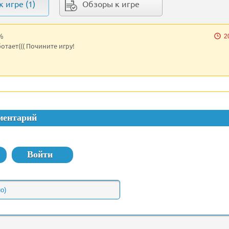
 игре (1)
Обзоры к игре
%
2
отает((( Почините игру!
ментарий
Войти