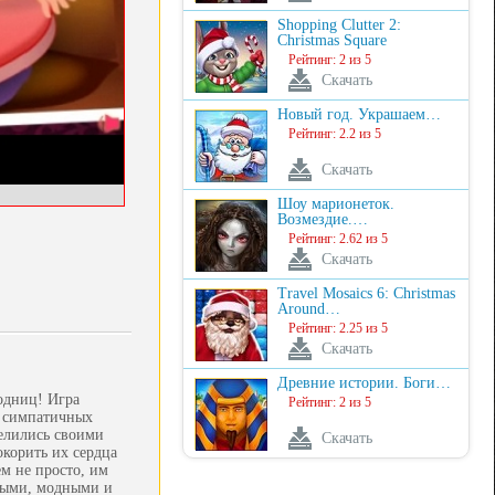
Shopping Clutter 2:
Christmas Square
Рейтинг: 2 из 5
Скачать
Новый год. Украшаем…
Рейтинг: 2.2 из 5
Скачать
Шоу марионеток.
Возмездие.…
Рейтинг: 2.62 из 5
Скачать
Travel Mosaics 6: Christmas
Around…
Рейтинг: 2.25 из 5
Скачать
Древние истории. Боги…
одниц! Игра
Рейтинг: 2 из 5
х симпатичных
елились своими
Скачать
окорить их сердца
ем не просто, им
ными, модными и