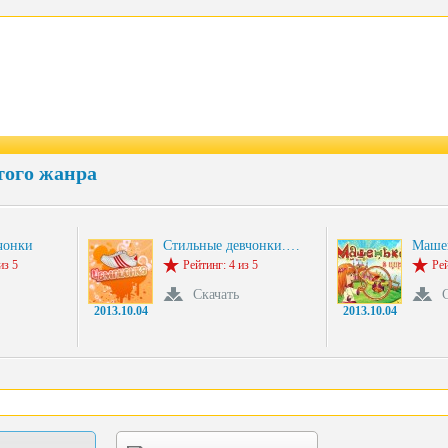
того жанра
чонки
Стильные девчонки.…
Машен
из 5
Рейтинг: 4 из 5
Рей
Скачать
2013.10.04
2013.10.04