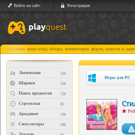
Войти на сайт:
Регистрация
го: мини игры, обзоры, комментарии, форум, новости и, конечно, прох
Логические
520
Игры для PC
Шарики
158
Поиск предметов
728
Сти
Стрелялки
95
Рей
Аркадные
136
Симуляторы
190
Детские