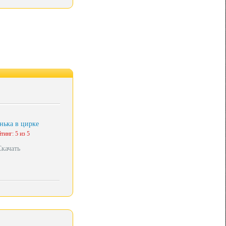
ька в цирке
тинг: 5 из 5
Скачать