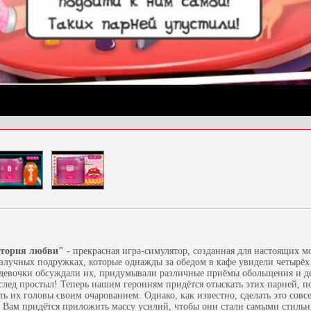
стория любви" -
прекрасная игра-симулятор, созданная для настоящих м
азлучных подружках, которые однажды за обедом в кафе увидели четырё
 девочки обсуждали их, придумывали различные приёмы обольщения и д
след простыл! Теперь нашим героиням придётся отыскать этих парней, п
ь их головы своим очарованием. Однако, как известно, сделать это совс
 Вам придётся приложить массу усилий, чтобы они стали самыми стиль