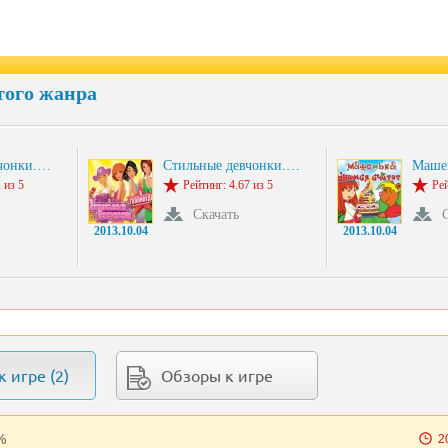
того жанра
вчонки.…
Стильные девчонки.…
Маше
 из 5
Рейтинг: 4.67 из 5
Рей
Скачать
2013.10.04
2013.10.04
 игре (2)
Обзоры к игре
%
2