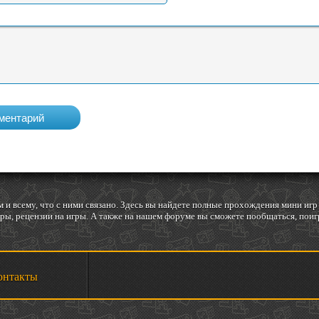
 и всему, что с ними связано. Здесь вы найдете полные прохождения мини и
ы, рецензии на игры. А также на нашем форуме вы сможете пообщаться, поигр
онтакты