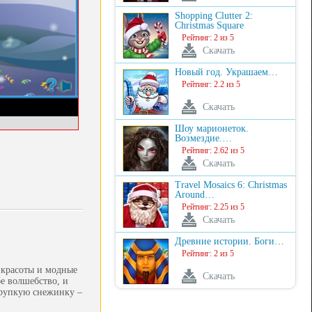
Shopping Clutter 2:
Christmas Square
Рейтинг: 2 из 5
Скачать
Новый год. Украшаем…
Рейтинг: 2.2 из 5
Скачать
Шоу марионеток.
Возмездие.…
Рейтинг: 2.62 из 5
Скачать
Travel Mosaics 6: Christmas
Around…
Рейтинг: 2.25 из 5
Скачать
Древние истории. Боги…
Рейтинг: 2 из 5
ы красоты и модные
Скачать
бе волшебство, и
хрупкую снежинку –