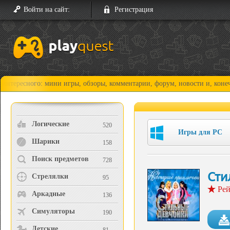
Войти на сайт:
Регистрация
го: мини игры, обзоры, комментарии, форум, новости и, конечно, прохо
Логические
520
Игры для PC
Шарики
158
Поиск предметов
728
Сти
Стрелялки
95
Рей
Аркадные
136
Симуляторы
190
Детские