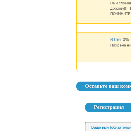
Они сломаны
доживу!!! 
ПОЧИНИТЕ 
Юля
0%
Нихрена ни
Оставьте ваш ком
Регистрация