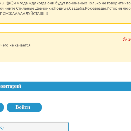
!!((((( Я 4 года жду когда они будут починены!! Только не говорите что
Почините Стильные Девчонки:Подиум,Свадьба,Рок-звезды,История любв
ПОЖЖАААААЛУЙСТА!!!!!!!
2
чего не качается
ментарий
Войти