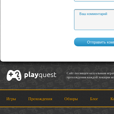
Cайт посвящен казуальным играм
прохождения каждой локации игр
Игры
Прохождения
Обзоры
Блог
К