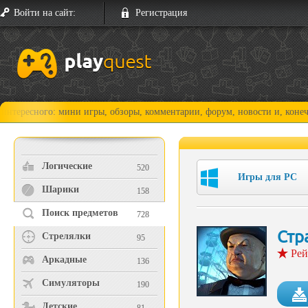
Войти на сайт:
Регистрация
го: мини игры, обзоры, комментарии, форум, новости и, конечно, прохо
Логические
520
Игры для PC
Шарики
158
Поиск предметов
728
Стр
Стрелялки
95
Рей
Аркадные
136
Симуляторы
190
Детские