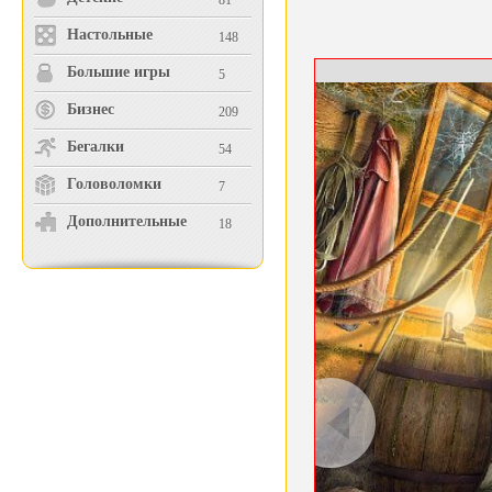
81
Настольные
148
Большие игры
5
Бизнес
209
Бегалки
54
Головоломки
7
Дополнительные
18