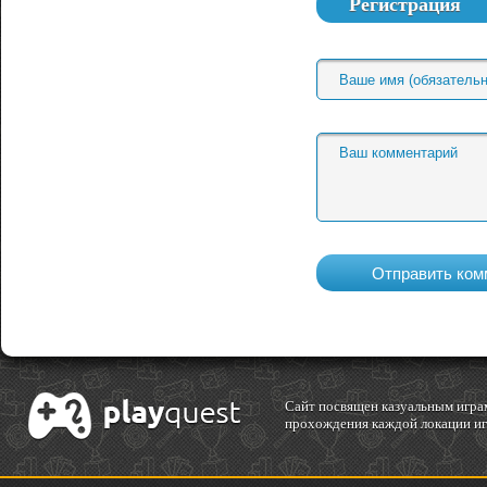
Регистрация
Cайт посвящен казуальным играм
прохождения каждой локации игр