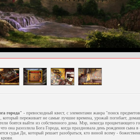
га города" -
превосходный квест, с элементами жанра "поиск предметов
, который переживает не самые лучшие времена, урожай погибает, дома
ители боятся выйти из собственного дома. Мэр, некогда процветающего г
 что она разозлила Бога Города, когда праздновала день рождения сына в
ется судья Ди, который решает разобраться, кто виной всему - божестве
 крови.