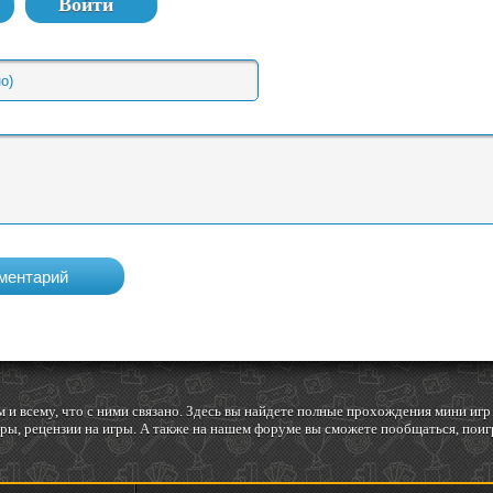
Войти
 и всему, что с ними связано. Здесь вы найдете полные прохождения мини и
ы, рецензии на игры. А также на нашем форуме вы сможете пообщаться, поигр