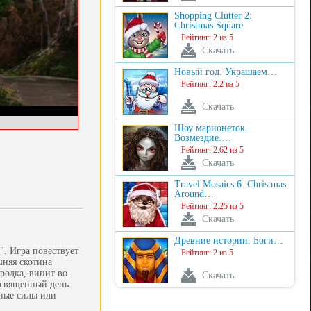
Shopping Clutter 2:
Christmas Square
Рейтинг: 2 из 5
Скачать
Новый год. Украшаем…
Рейтинг: 2.2 из 5
Скачать
Шоу марионеток.
Возмездие.…
Рейтинг: 2.62 из 5
Скачать
Travel Mosaics 6: Christmas
Around…
Рейтинг: 2.25 из 5
Скачать
Древние истории. Боги…
". Игра повествует
Рейтинг: 2 из 5
шняя скотина
ородка, винит во
Скачать
 священный день.
нные силы или