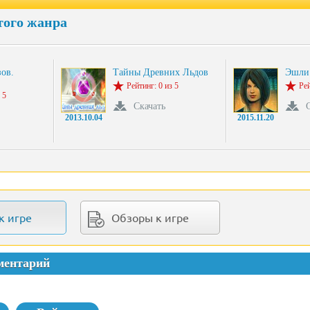
того жанра
ов.
Тайны Древних Льдов
Эшли
Рейтинг: 0 из 5
Рей
 5
Скачать
2013.10.04
2015.11.20
к игре
Обзоры к игре
ментарий