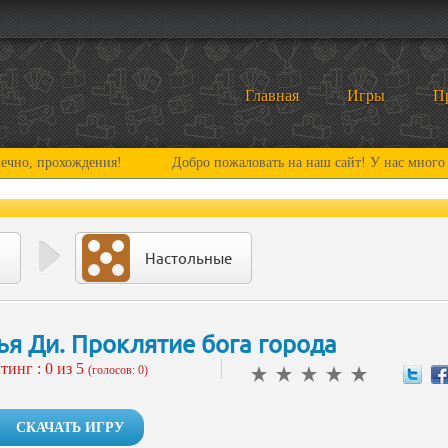
Главная
Игры
П
рохождения!
Добро пожаловать на наш сайт! У нас много нового и
Настольные
ья Ди. Проклятие бога города
тинг :
0
из 5
(голосов: 0)
СКАЧАТЬ ИГРУ