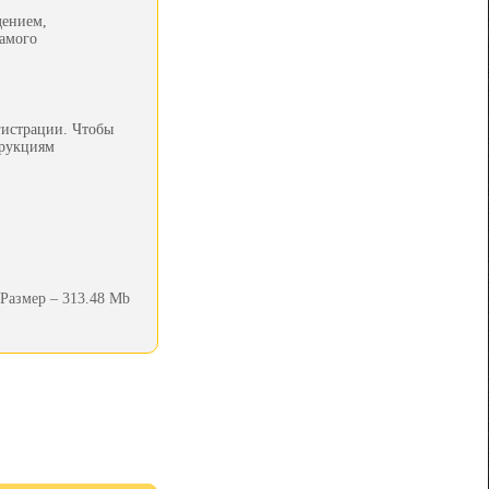
дением,
самого
гистрации. Чтобы
трукциям
Размер – 313.48 Mb