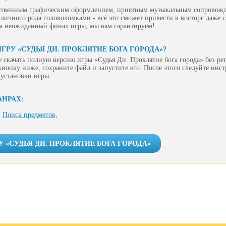
ественным графическим оформлением, приятным музыкальным сопровож
личного рода головоломками - всё это сможет привести в восторг даже 
 а неожиданный финал игры, мы вам гарантируем!
ГРУ «СУДЬЯ ДИ. ПРОКЛЯТИЕ БОГА ГОРОДА»?
 скачать полную версию игры «Судья Ди. Проклятие бога города» без ре
 кнопку ниже, сохраните файл и запустите его. После этого следуйте инс
 установки игры.
АНРАХ:
Поиск предметов,
У «СУДЬЯ ДИ. ПРОКЛЯТИЕ БОГА ГОРОДА»