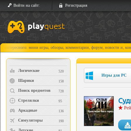
Войти на сайт:
Регистрация
есного: мини игры, обзоры, комментарии, форум, новости и, конечно, п
Логические
520
Игры для PC
Шарики
158
Поиск предметов
728
Суд
Стрелялки
95
Рей
Аркадные
136
Симуляторы
190
Детские