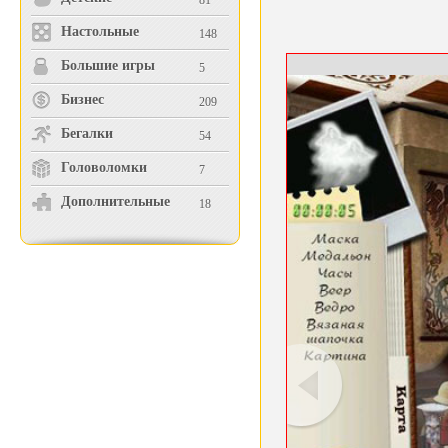
81
Настольные
148
Большие игры
5
Бизнес
209
Бегалки
54
Головоломки
7
Дополнительные
18