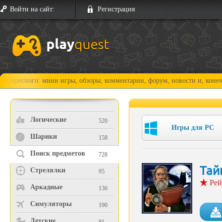
Войти на сайт:
Регистрация
го: мини игры, обзоры, комментарии, форум, новости и, конечно, прохо
Логические
520
Игры для PC
Шарики
158
Поиск предметов
728
Тай
Стрелялки
95
Рей
Аркадные
136
Симуляторы
190
Детские