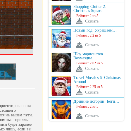
Shopping Clutter 2:
Christmas Square
Рейтинг: 2 из 5
Скачать
Новый год. Украшаем…
Рейтинг: 2.2 из 5
Скачать
Шоу марионеток.
Возмездие.…
Рейтинг: 2.62 из 5
Скачать
Travel Mosaics 6: Christmas
Around…
Рейтинг: 2.25 из 5
Скачать
Древние истории. Боги…
 ориентирована на
Рейтинг: 2 из 5
астоящего
еся на вашем пути.
Скачать
громные гориллы!
ним будет заранее
ько лишь, если вы