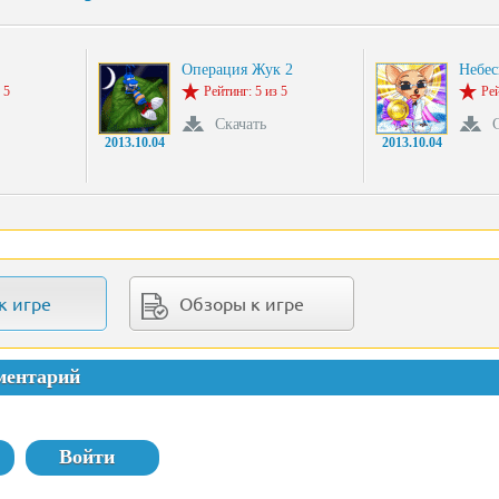
Операция Жук 2
Небес
 5
Рейтинг: 5 из 5
Рей
Скачать
2013.10.04
2013.10.04
к игре
Обзоры к игре
ментарий
Войти