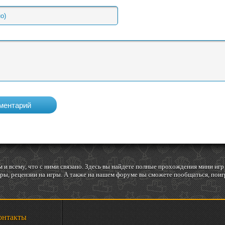
 и всему, что с ними связано. Здесь вы найдете полные прохождения мини и
ы, рецензии на игры. А также на нашем форуме вы сможете пообщаться, поигр
онтакты