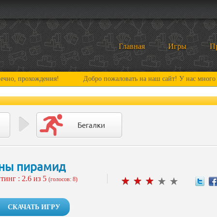
Главная
Игры
П
охождения!
Добро пожаловать на наш сайт! У нас много нового и 
Бегалки
ны пирамид
тинг :
2.6
из 5
(голосов: 8)
СКАЧАТЬ ИГРУ