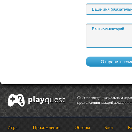
Cайт посвящен казуальным играм
прохождения каждой локации игр
Игры
Прохождения
Обзоры
Блог
К