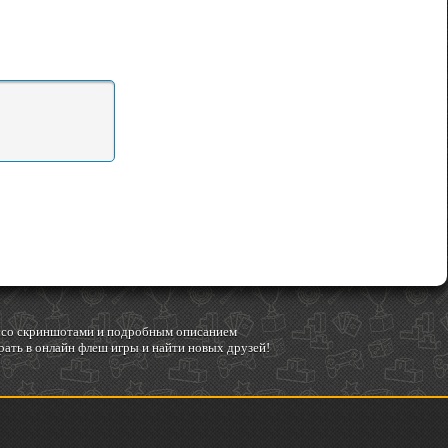
гр со скриншотами и подробным описанием
ать в онлайн флеш игры и найти новых друзей!