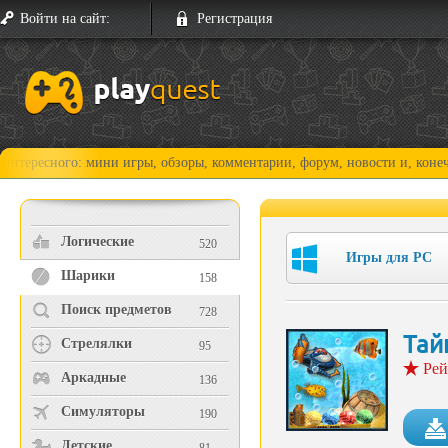
Войти на сайт:
Регистрация
го: мини игры, обзоры, комментарии, форум, новости и, конечно, прохо
Логические
520
Игры для PC
Шарики
158
Поиск предметов
728
Тай
Стрелялки
95
Рей
Аркадные
136
Симуляторы
190
Детские