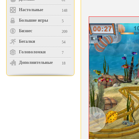
81
Настольные
148
Большие игры
5
Бизнес
209
Бегалки
54
Головоломки
7
Дополнительные
18