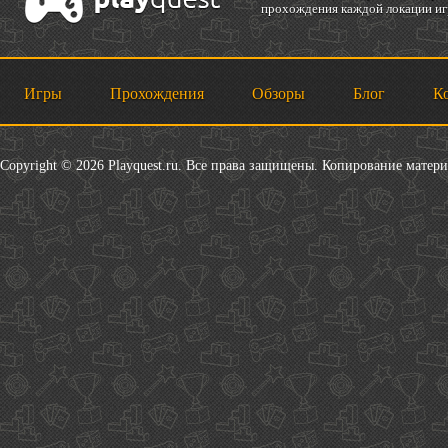
прохождения каждой локации игр
Игры
Прохождения
Обзоры
Блог
К
Copyright © 2026 Playquest.ru. Все права защищены. Копирование матер