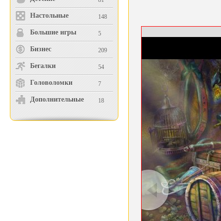
81
Настольные
148
Большие игры
5
Бизнес
209
Бегалки
54
Головоломки
7
Дополнительные
18