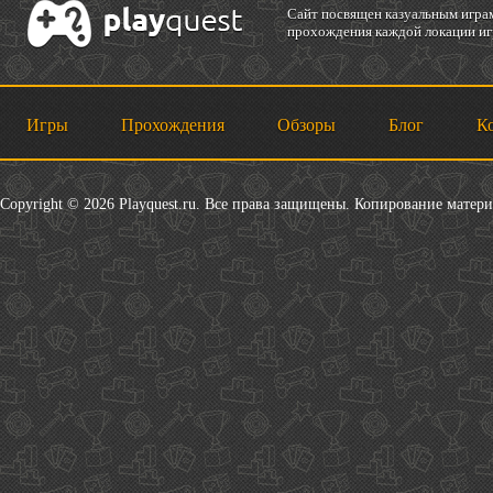
Cайт посвящен казуальным играм
прохождения каждой локации игр
Игры
Прохождения
Обзоры
Блог
К
Copyright © 2026 Playquest.ru. Все права защищены. Копирование матер