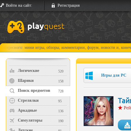
Войти на сайт:
Регистрация
го: мини игры, обзоры, комментарии, форум, новости и, конечно, прохо
Логические
520
Игры для PC
Шарики
158
Поиск предметов
728
Тай
Стрелялки
95
Рей
Аркадные
136
Симуляторы
190
Детские