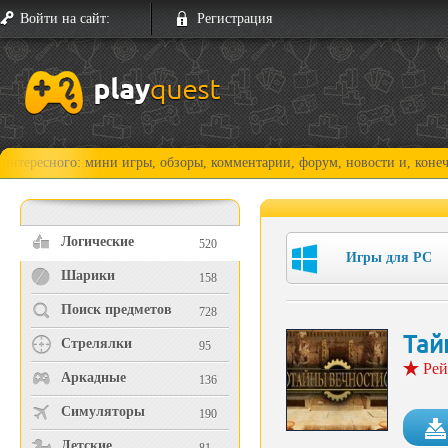
Войти на сайт:
Регистрация
ного: мини игры, обзоры, комментарии, форум, новости и, конечно, про
Логические
520
Игры для PC
Шарики
158
Поиск предметов
728
Тай
Стрелялки
95
Рей
Аркадные
136
Симуляторы
190
Детские