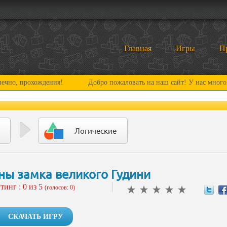
Главная
Игры
П
хождения!
Добро пожаловать на наш сайт! У нас много нового и 
Логические
ны замка великого Гудини
тинг :
0
из 5
(голосов: 0)
СКАЧАТЬ ИГРУ