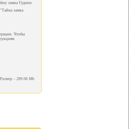
айну замка Гудини.
 "Тайна замка
трации. Чтобы
трукциям
Размер – 289.06 Mb