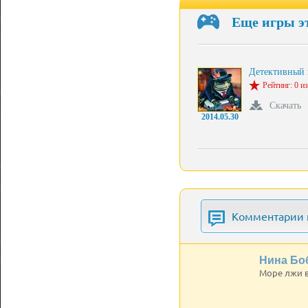
Еще игры э
Детективный
Рейтинг: 0 из
Скачать
2014.05.30
Комментарии к
Нина Бо
Море лжи в