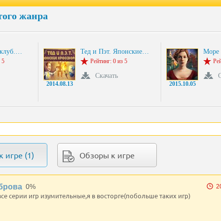
того жанра
 клуб.…
Тед и Пэт. Японские…
Море
 5
Рейтинг: 0 из 5
Рей
Скачать
2014.08.13
2015.10.05
 игре (1)
Обзоры к игре
брова
0%
2
се серии игр изумительные,я в восторге(побольше таких игр)