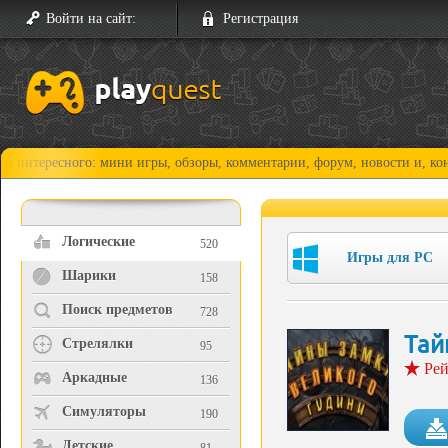
Войти на сайт:
Регистрация
ного: мини игры, обзоры, комментарии, форум, новости и, конечно, про
Логические
520
Игры для PC
Шарики
158
Поиск предметов
728
Тай
Стрелялки
95
Рей
Аркадные
136
Симуляторы
190
Детские