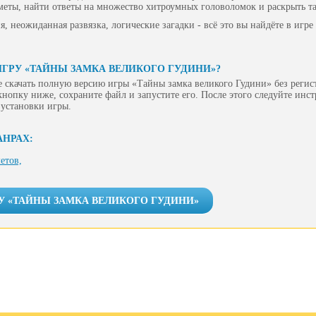
меты, найти ответы на множество хитроумных головоломок и раскрыть т
 неожиданная развязка, логические загадки - всё это вы найдёте в игре
ИГРУ «ТАЙНЫ ЗАМКА ВЕЛИКОГО ГУДИНИ»?
 скачать полную версию игры «Тайны замка великого Гудини» без регис
 кнопку ниже, сохраните файл и запустите его. После этого следуйте инс
 установки игры.
АНРАХ:
етов,
У «ТАЙНЫ ЗАМКА ВЕЛИКОГО ГУДИНИ»