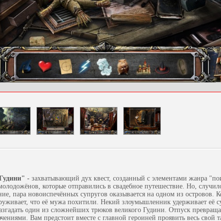
Гудини" -
захватывающий дух квест, созданный с элементами жанра "по
 молодожёнов, которые отправились в свадебное путешествие. Но, случи
ние, пара новоиспечённых супругов оказывается на одном из островов. К
аруживает, что её мужа похитили. Некий злоумышленник удерживает её су
азгадать один из сложнейших трюков великого Гудини. Отпуск превращае
ниями. Вам предстоит вместе с главной героиней проявить весь свой т