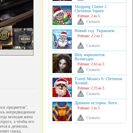
Shopping Clutter 2:
Christmas Square
Рейтинг: 2 из 5
Скачать
Новый год. Украшаем…
Рейтинг: 2.2 из 5
Скачать
Шоу марионеток.
Возмездие.…
Рейтинг: 2.62 из 5
Скачать
Travel Mosaics 6: Christmas
Around…
Рейтинг: 2.25 из 5
Скачать
Древние истории. Боги…
иск предметов".
Рейтинг: 2 из 5
лось непредвиденное
огда молодая жена
Скачать
пруга, а чтобы его
тся в детектив,
алант сыска,