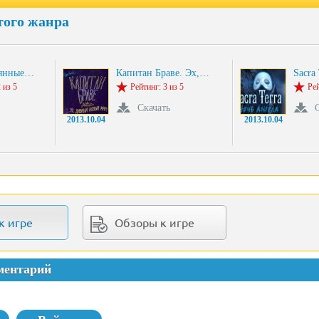
того жанра
рянные…
Капитан Браве. Эх,…
Sacra
 из 5
Рейтинг: 3 из 5
Рей
Скачать
2013.10.04
2013.10.04
к игре
Обзоры к игре
ментарий