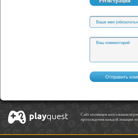
Регистрация
Cайт посвящен казуальным играм
прохождения каждой локации игр