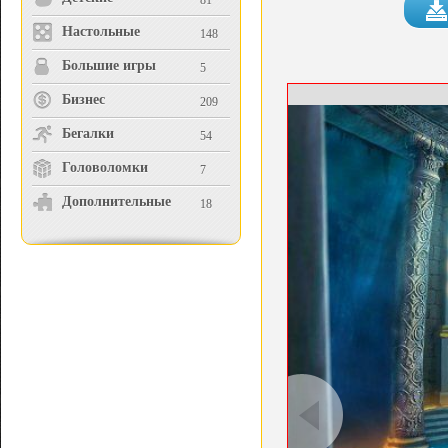
81
Настольные
148
Большие игры
5
Бизнес
209
Бегалки
54
Головоломки
7
Дополнительные
18