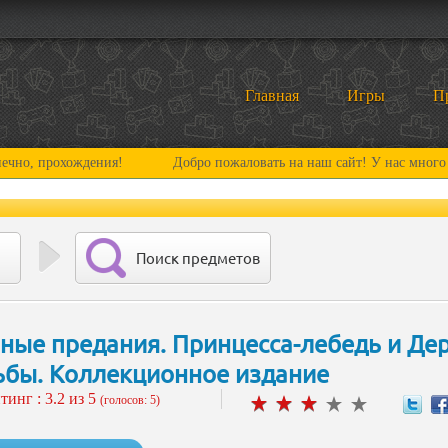
Главная
Игры
П
охождения!
Добро пожаловать на наш сайт! У нас много нового и 
Поиск предметов
ные предания. Принцесса-лебедь и Де
ьбы. Коллекционное издание
тинг :
3.2
из 5
(голосов: 5)