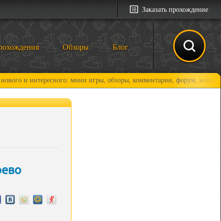
Заказать прохождение
рохождения
Обзоры
Блог
интересного: мини игры, обзоры, комментарии, форум, новости и, конеч
рево