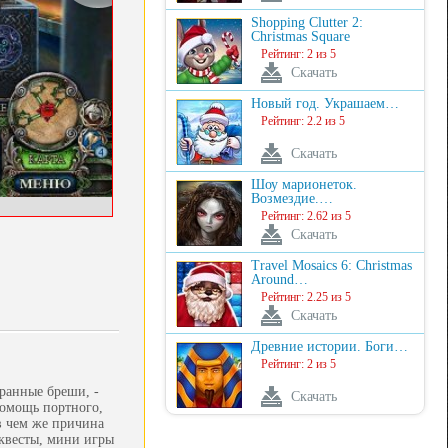
Shopping Clutter 2:
Christmas Square
Рейтинг: 2 из 5
Скачать
Новый год. Украшаем…
Рейтинг: 2.2 из 5
Скачать
Шоу марионеток.
Возмездие.…
Рейтинг: 2.62 из 5
Скачать
Travel Mosaics 6: Christmas
Around…
Рейтинг: 2.25 из 5
Скачать
Древние истории. Боги…
Рейтинг: 2 из 5
ранные бреши, -
Скачать
помощь портного,
 в чем же причина
квесты, мини игры