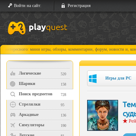
Войти на сайт:
Регистрация
сного: мини игры, обзоры, комментарии, форум, новости и, конечно, пр
Логические
520
Игры для PC
Шарики
158
Поиск предметов
728
Тем
Стрелялки
95
суд
Аркадные
136
Рей
Симуляторы
190
Детские