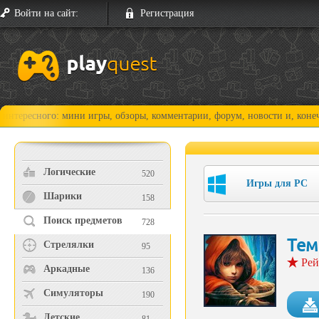
Войти на сайт:
Регистрация
ого: мини игры, обзоры, комментарии, форум, новости и, конечно, прох
Логические
520
Игры для PC
Шарики
158
Поиск предметов
728
Тем
Стрелялки
95
Рей
Аркадные
136
Симуляторы
190
Детские