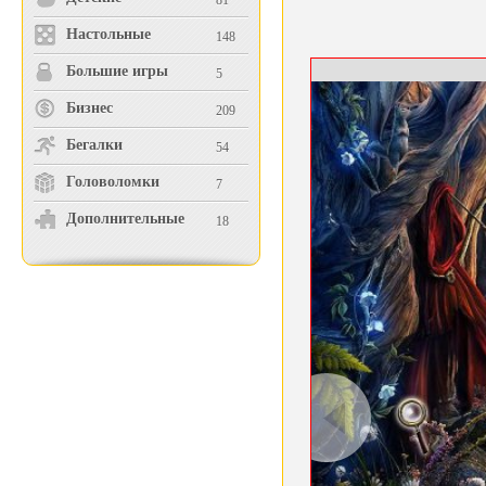
81
Настольные
148
Большие игры
5
Бизнес
209
Бегалки
54
Головоломки
7
Дополнительные
18