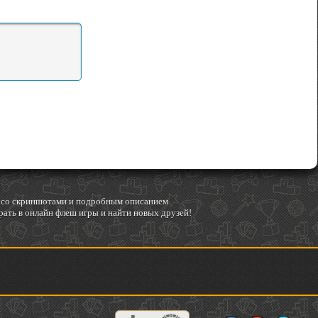
гр со скриншотами и подробным описанием
ать в онлайн флеш игры и найти новых друзей!