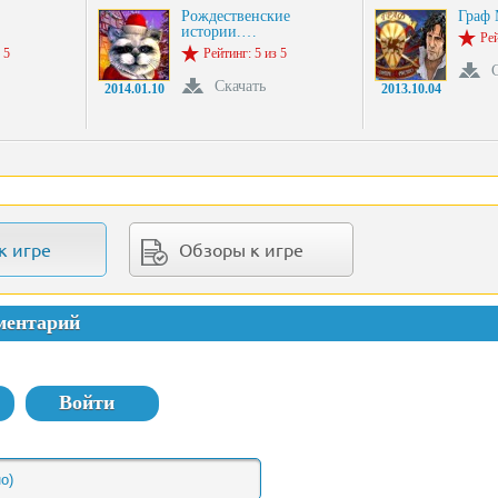
Рождественские
Граф 
истории.…
Рей
 5
Рейтинг: 5 из 5
Скачать
2014.01.10
2013.10.04
к игре
Обзоры к игре
ментарий
Войти