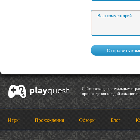
Cайт посвящен казуальным играм
прохождения каждой локации игр
Игры
Прохождения
Обзоры
Блог
К