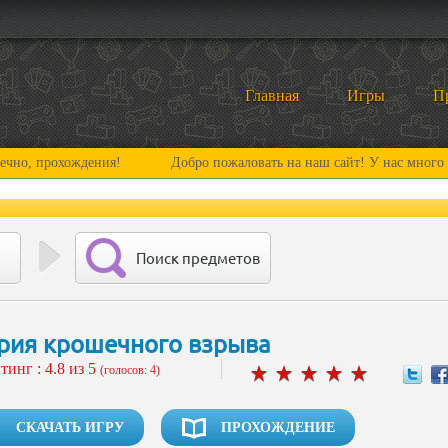
Главная
Игры
П
хождения!
Добро пожаловать на наш сайт! У нас много нового и 
Поиск предметов
рия крошечного взрыва
тинг :
4.8
из 5
(голосов: 4)
СКАЧАТЬ ИГРУ
ПРОХОЖДЕНИЕ