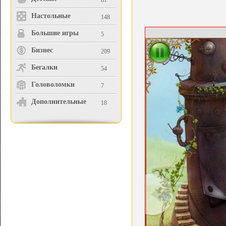
81
Настольные
148
Большие игры
5
Бизнес
209
Бегалки
54
Головоломки
7
Дополнительные
18