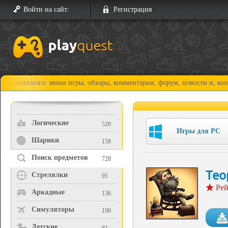
Войти на сайт:
Регистрация
ного: мини игры, обзоры, комментарии, форум, новости и, конечно, про
Логические
520
Игры для PC
Шарики
158
Поиск предметов
728
Тео
Стрелялки
95
Рей
Аркадные
136
Симуляторы
190
Детские