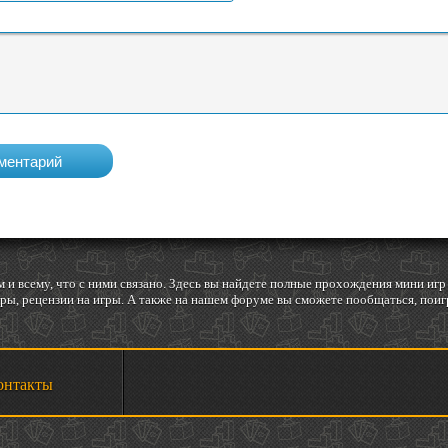
 и всему, что с ними связано. Здесь вы найдете полные прохождения мини и
ы, рецензии на игры. А также на нашем форуме вы сможете пообщаться, поигр
онтакты