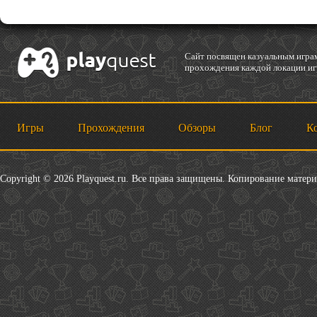
Cайт посвящен казуальным играм
прохождения каждой локации игр
Игры
Прохождения
Обзоры
Блог
К
Copyright © 2026 Playquest.ru. Все права защищены. Копирование матер