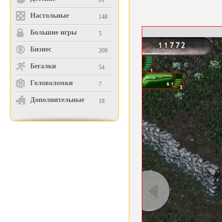
81
Настольные
148
Большие игры
5
Бизнес
209
Бегалки
54
Головоломки
7
Дополнительные
18