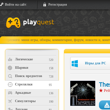
Войти на сайт:
Регистрация
го: мини игры, обзоры, комментарии, форум, новости и, конечно, прохо
Логические
520
Игры для PC
Шарики
158
Поиск предметов
728
The
Стрелялки
95
Рей
Аркадные
136
Симуляторы
190
Детские