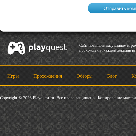
Cайт посвящен казуальным играм
прохождения каждой локации игр
Игры
Прохождения
Обзоры
Блог
К
Copyright © 2026 Playquest.ru. Все права защищены. Копирование матер