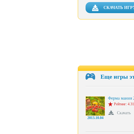
СКАЧАТЬ ИГР
Еще игры э
Ферма мания 
Рейтинг: 4.31
Скачать
2013.10.04