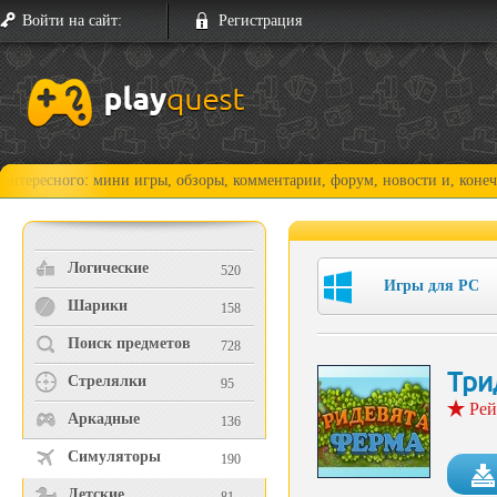
Войти на сайт:
Регистрация
го: мини игры, обзоры, комментарии, форум, новости и, конечно, прохо
Логические
520
Игры для PC
Шарики
158
Поиск предметов
728
Три
Стрелялки
95
Рей
Аркадные
136
Симуляторы
190
Детские