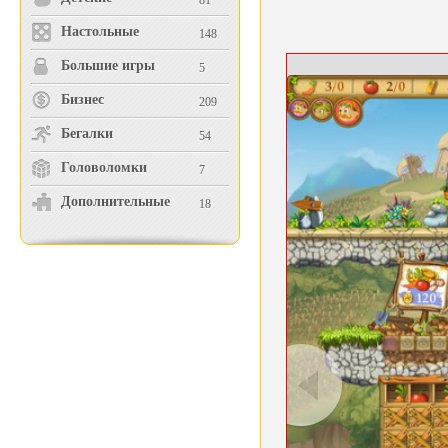
81
Настольные
148
Большие игры
5
Бизнес
209
Бегалки
54
Головоломки
7
Дополнительные
18