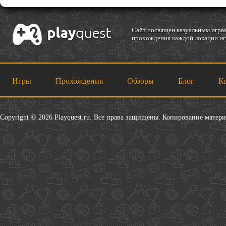
Cайт посвящен казуальным играм
прохождения каждой локации игр
Игры
Прохождения
Обзоры
Блог
К
Copyright © 2026 Playquest.ru. Все права защищены. Копирование матер