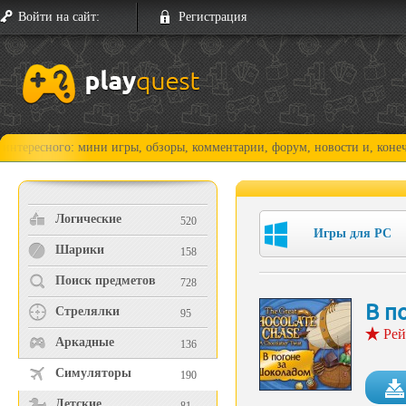
Войти на сайт:
Регистрация
го: мини игры, обзоры, комментарии, форум, новости и, конечно, прохо
Логические
520
Игры для PC
Шарики
158
Поиск предметов
728
В п
Стрелялки
95
Рей
Аркадные
136
Симуляторы
190
Детские