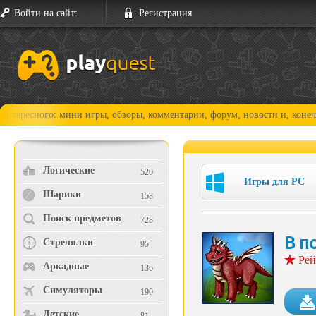
Войти на сайт:
Регистрация
го: мини игры, обзоры, комментарии, форум, новости и, конечно, прохо
Логические
520
Игры для PC
Шарики
158
Поиск предметов
728
В п
Стрелялки
95
Рей
Аркадные
136
Симуляторы
190
Детские