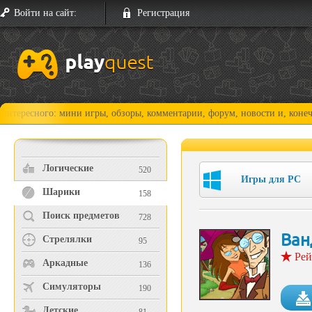
Войти на сайт:
Регистрация
ного: мини игры, обзоры, комментарии, форум, новости и, конечно, про
Логические
520
Игры для PC
Шарики
158
Поиск предметов
728
Ван
Стрелялки
95
Рей
Аркадные
136
Симуляторы
190
Детские