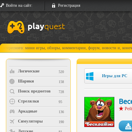
Войти на сайт:
Регистрация
го: мини игры, обзоры, комментарии, форум, новости и, конечно, прох
Логические
520
Игры для PC
Шарики
158
Поиск предметов
728
Вес
Стрелялки
95
Рей
Аркадные
136
Симуляторы
190
Детские