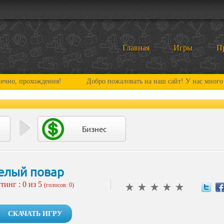
Главная
Игры
П
охождения!
Добро пожаловать на наш сайт! У нас много нового и 
Бизнес
елый повар
тинг :
0
из 5
(голосов: 0)
СКАЧАТЬ ИГРУ