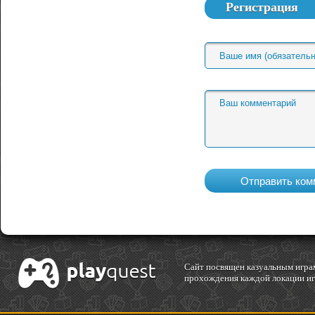
Регистрация
Cайт посвящен казуальным играм
прохождения каждой локации игр