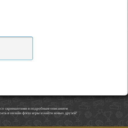
гр со скриншотами и подробным описанием
ать в онлайн флеш игры и найти новых друзей!