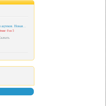
 ацтеков. Новая…
тинг: 0 из 5
Скачать