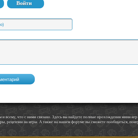
Войти
 и всему, что с ними связано. Здесь вы найдете полные прохождения мини и
ы, рецензии на игры. А также на нашем форуме вы сможете пообщаться, поигр