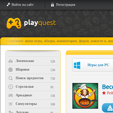
Войти на сайт:
Регистрация
сного: мини игры, обзоры, комментарии, форум, новости и, конечно, пр
Логические
520
Игры для PC
Шарики
158
Поиск предметов
728
Вес
Стрелялки
95
Рей
Аркадные
136
Симуляторы
190
Детские