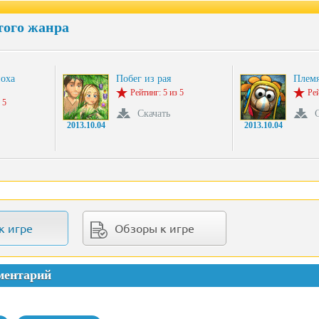
того жанра
оха
Побег из рая
Племя
Рейтинг: 5 из 5
Рей
 5
Скачать
2013.10.04
2013.10.04
к игре
Обзоры к игре
ментарий