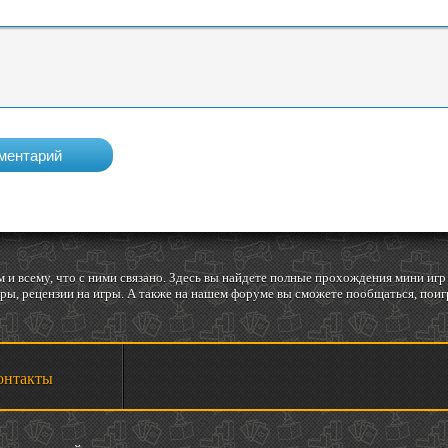
 и всему, что с ними связано. Здесь вы найдете полные прохождения мини и
ы, рецензии на игры. А также на нашем форуме вы сможете пообщаться, поигр
онтакты