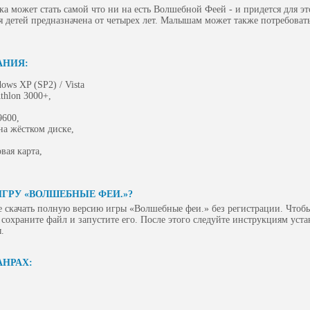
а может стать самой что ни на есть Волшебной Феей - и придется для это
ля детей предназначена от четырех лет. Малышам может также потребоват
АНИЯ:
ows XP (SP2) / Vista
thlon 3000+,
9600,
на жёстком диске,
вая карта,
ИГРУ «ВОЛШЕБНЫЕ ФЕИ.»?
 скачать полную версию игры «Волшебные феи.» без регистрации. Чтобы 
сохраните файл и запустите его. После этого следуйте инструкциям уст
.
АНРАХ: