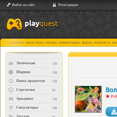
Войти на сайт:
Регистрация
ного: мини игры, обзоры, комментарии, форум, новости и, конечно, про
Логические
520
Шарики
158
Поиск предметов
728
Вол
Стрелялки
95
Рей
Аркадные
136
Симуляторы
190
Детские