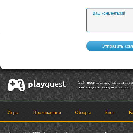
Cайт посвящен казуальным играм
прохождения каждой локации игр
Игры
Прохождения
Обзоры
Блог
К