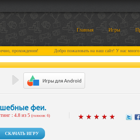
Главная
Игры
П
хождения!
Добро пожаловать на наш сайт! У нас много нового и 
Игры для Android
шебные феи.
тинг :
4.8
из 5
(голосов: 6)
СКАЧАТЬ ИГРУ