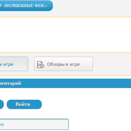
У «ВОЛШЕБНЫЕ ФЕИ.»
к игре
Обзоры к игре
ментарий
Войти