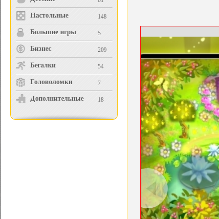
81
Настольные
148
Большие игры
5
Бизнес
209
Бегалки
54
Головоломки
7
Дополнительные
18