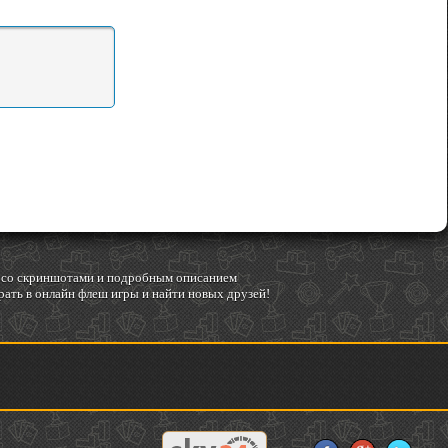
гр со скриншотами и подробным описанием
ать в онлайн флеш игры и найти новых друзей!