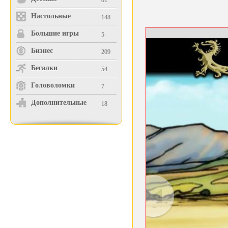
81
Настольные
148
Большие игры
5
Бизнес
209
Бегалки
54
Головоломки
7
Дополнительные
18