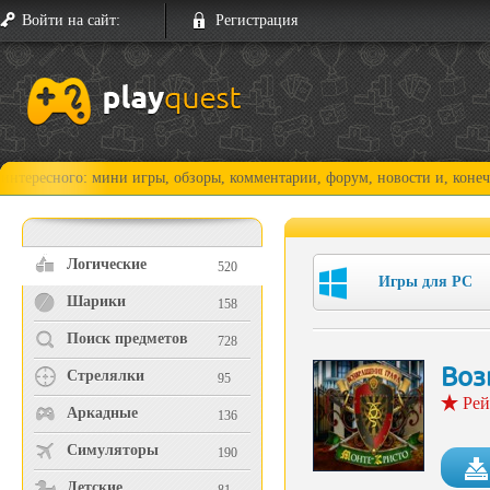
Войти на сайт:
Регистрация
го: мини игры, обзоры, комментарии, форум, новости и, конечно, прохо
Логические
520
Игры для PC
Шарики
158
Поиск предметов
728
Воз
Стрелялки
95
Рей
Аркадные
136
Симуляторы
190
Детские