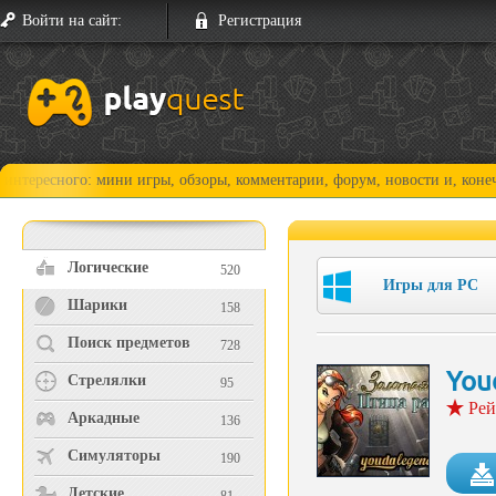
Войти на сайт:
Регистрация
го: мини игры, обзоры, комментарии, форум, новости и, конечно, прохо
Логические
520
Игры для PC
Шарики
158
Поиск предметов
728
You
Стрелялки
95
Рей
Аркадные
136
Симуляторы
190
Детские