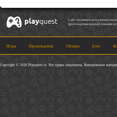
Cайт посвящен казуальным играм
прохождения каждой локации игр
Игры
Прохождения
Обзоры
Блог
К
Copyright © 2026 Playquest.ru. Все права защищены. Копирование матер