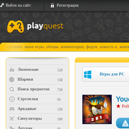
Войти на сайт:
Регистрация
ого: мини игры, обзоры, комментарии, форум, новости и, конечно, прох
Логические
520
Игры для PC
Шарики
158
Поиск предметов
728
You
Стрелялки
95
Рей
Аркадные
136
Симуляторы
190
Детские