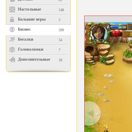
81
Настольные
148
Большие игры
5
Бизнес
209
Бегалки
54
Головоломки
7
Дополнительные
18