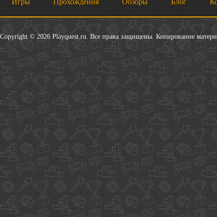
Игры
Прохождения
Обзоры
Блог
К
Copyright © 2026 Playquest.ru. Все права защищены. Копирование матер