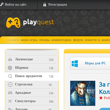
Войти на сайт:
Регистрация
о: мини игры, обзоры, комментарии, форум, новости и, конечно, прохож
Логические
520
Игры для PC
Шарики
158
Поиск предметов
728
За 
Стрелялки
95
Кол
Аркадные
136
Рей
Симуляторы
190
Детские