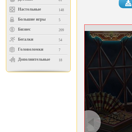
81
Настольные
148
Большие игры
5
Бизнес
209
Бегалки
54
Головоломки
7
Дополнительные
18