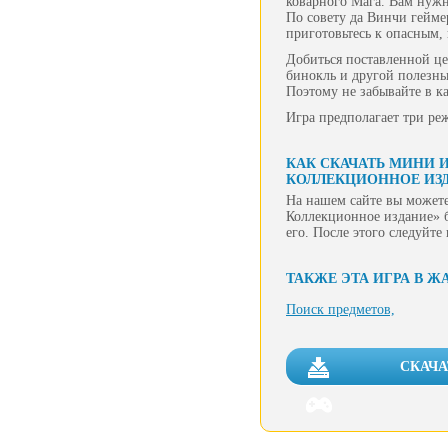
коварного Мага. Вам нужно
По совету да Винчи гейме
приготовьтесь к опасным,
Добиться поставленной це
бинокль и другой полезны
Поэтому не забывайте в к
Игра предполагает три ре
КАК СКАЧАТЬ МИНИ 
КОЛЛЕКЦИОННОЕ ИЗ
На нашем сайте вы можете
Коллекционное издание» б
его. После этого следуйт
ТАКЖЕ ЭТА ИГРА В Ж
Поиск предметов,
СКАЧА