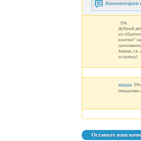
Комментарии к
0%
Добрый ден
но обратно
контент" н
самозванец.
Alawar, т.
остались?
маша
0%
Некрасиво 
Оставьте ваш ком