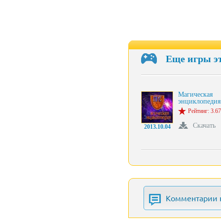
Еще игры э
Магическая
энциклопеди
Рейтинг: 3.67
Скачать
2013.10.04
Комментарии 