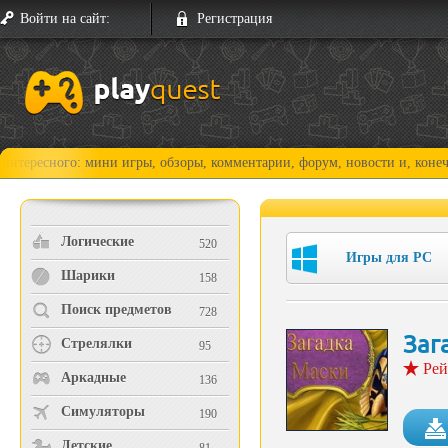
Войти на сайт:
Регистрация
го: мини игры, обзоры, комментарии, форум, новости и, конечно, прохо
Логические
520
Игры для PC
Шарики
158
Поиск предметов
728
Заг
Стрелялки
95
Рей
Аркадные
136
Симуляторы
190
Детские