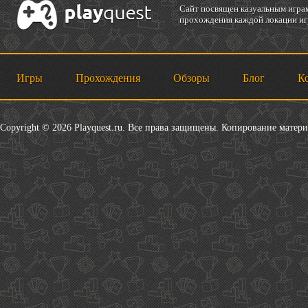
Cайт посвящен казуальным играм
прохождения каждой локации игр
Игры
Прохождения
Обзоры
Блог
К
Copyright © 2026 Playquest.ru. Все права защищены. Копирование матер