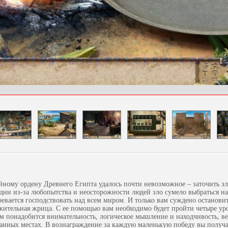
йному ордену Древнего Египта удалось почти невозможное – заточить зл
дни из-за любопытства и неосторожности людей зло сумело выбраться на
ревается господствовать над всем миром. И только вам суждено останови
ительная жрица. С ее помощью вам необходимо будет пройти четыре уро
м понадобится внимательность, логическое мышление и находчивость, ве
анных местах. В вознаграждение за каждую маленькую победу вы получа