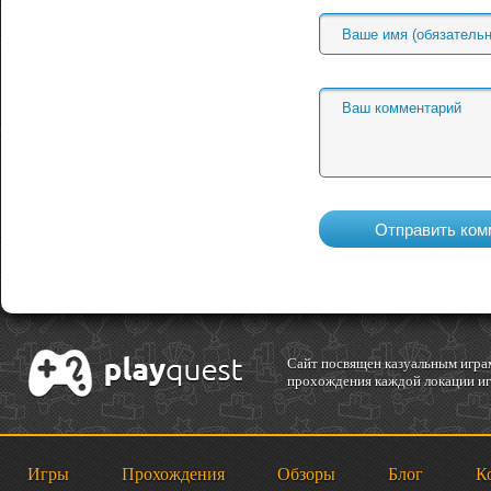
Cайт посвящен казуальным играм
прохождения каждой локации игр
Игры
Прохождения
Обзоры
Блог
К