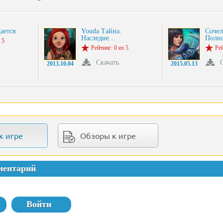
ается
Youda Тайна.
Сочел
Наследие…
Полн
 5
Рейтинг: 0 из 5
Рей
Скачать
2013.10.04
2015.05.13
к игре
Обзоры к игре
ментарий
Войти