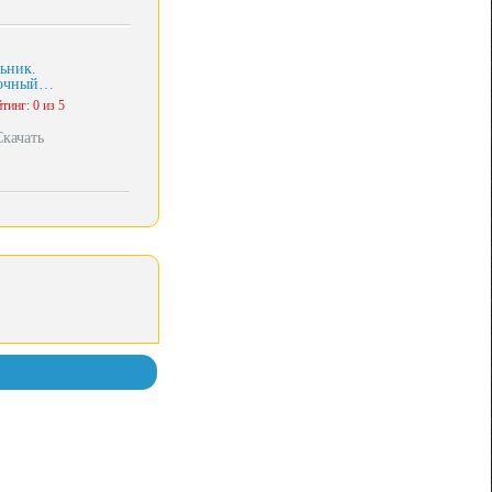
ьник.
очный…
тинг: 0 из 5
Скачать