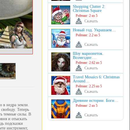
Shopping Clutter 2:
Christmas Square
Рейтинг: 2 из 5
Скачать
Новый год. Украшаем…
Рейтинг: 2.2 из 5
Скачать
Шоу марионеток.
Возмездие.…
Рейтинг: 2.62 из 5
Скачать
Travel Mosaics 6: Christmas
Around…
Рейтинг: 2.25 из 5
Скачать
Древние истории. Боги…
о в недра земли.
Рейтинг: 2 из 5
 свободу. Теперь
ть темные силы. В
Скачать
вня и отыскать
дь подсказки
ете инструмент,