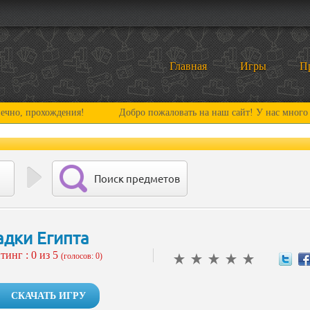
Главная
Игры
П
охождения!
Добро пожаловать на наш сайт! У нас много нового и 
Поиск предметов
адки Египта
тинг :
0
из 5
(голосов: 0)
СКАЧАТЬ ИГРУ