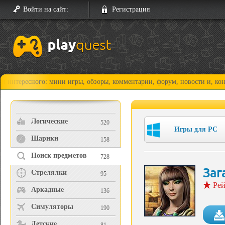
Войти на сайт:
Регистрация
ного: мини игры, обзоры, комментарии, форум, новости и, конечно, пр
Логические
520
Игры для PC
Шарики
158
Поиск предметов
728
Заг
Стрелялки
95
Рей
Аркадные
136
Симуляторы
190
Детские