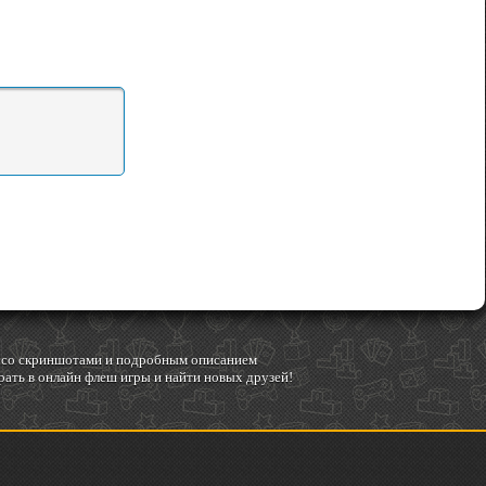
гр со скриншотами и подробным описанием
ать в онлайн флеш игры и найти новых друзей!