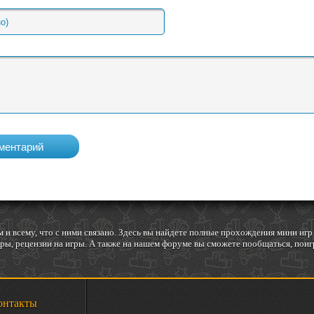
 и всему, что с ними связано. Здесь вы найдете полные прохождения мини и
ы, рецензии на игры. А также на нашем форуме вы сможете пообщаться, поигр
онтакты