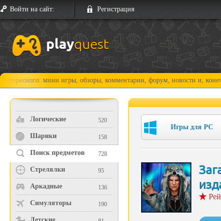
Войти на сайт:
Регистрация
ого: мини игры, обзоры, комментарии, форум, новости и, конечно, прох
Логические
520
Игры для PC
Шарики
158
Поиск предметов
728
Заг
Стрелялки
95
изд
Аркадные
136
Рей
Симуляторы
190
Детские