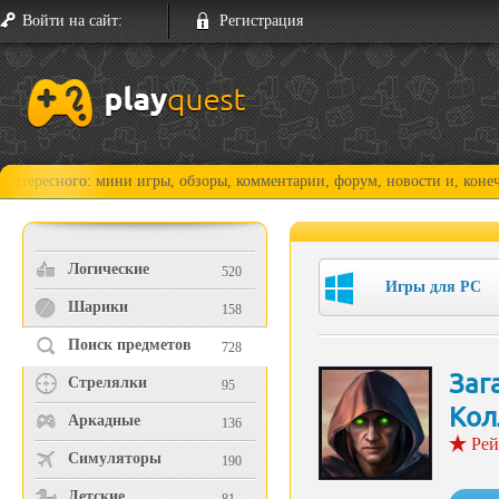
Войти на сайт:
Регистрация
ного: мини игры, обзоры, комментарии, форум, новости и, конечно, про
Логические
520
Игры для PC
Шарики
158
Поиск предметов
728
Заг
Стрелялки
95
Кол
Аркадные
136
Рей
Симуляторы
190
Детские