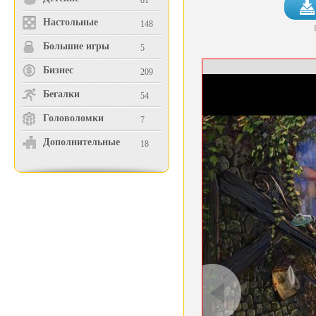
81
Настольные
148
Большие игры
5
Бизнес
209
Бегалки
54
Головоломки
7
Дополнительные
18