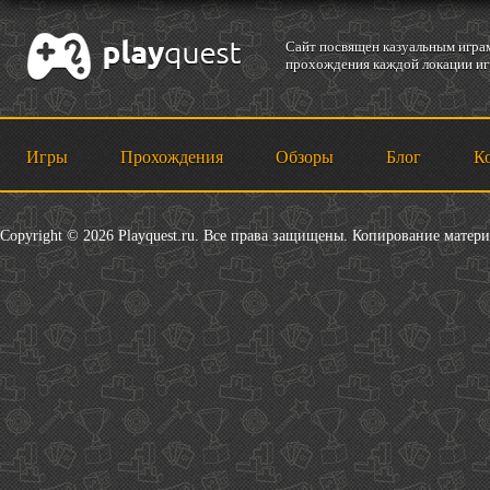
Cайт посвящен казуальным играм
прохождения каждой локации игр
Игры
Прохождения
Обзоры
Блог
К
Copyright © 2026 Playquest.ru. Все права защищены. Копирование матер