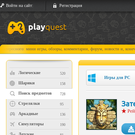
Войти на сайт:
Регистрация
го: мини игры, обзоры, комментарии, форум, новости и, конечно, прохо
Логические
520
Игры для PC
Шарики
158
Поиск предметов
728
Зат
Стрелялки
95
Рей
Аркадные
136
Симуляторы
190
Детские