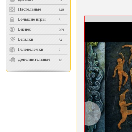
81
Настольные
148
Большие игры
5
Бизнес
209
Бегалки
54
Головоломки
7
Дополнительные
18