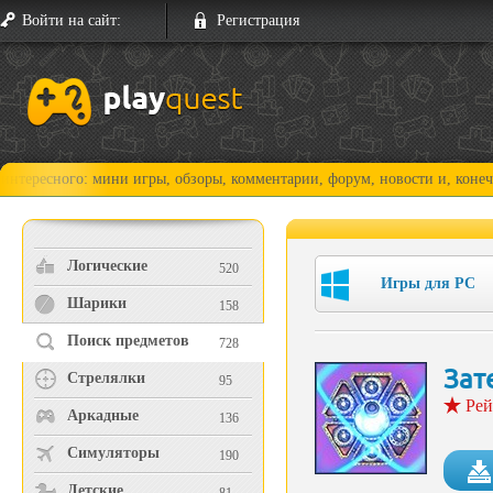
Войти на сайт:
Регистрация
го: мини игры, обзоры, комментарии, форум, новости и, конечно, прох
Логические
520
Игры для PC
Шарики
158
Поиск предметов
728
Зат
Стрелялки
95
Рей
Аркадные
136
Симуляторы
190
Детские