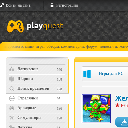
Войти на сайт:
Регистрация
ого: мини игры, обзоры, комментарии, форум, новости и, конечно, прох
Логические
520
Игры для PC
Шарики
158
Поиск предметов
728
Жел
Стрелялки
95
Рей
Аркадные
136
Симуляторы
190
Детские