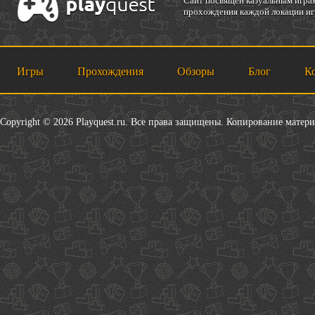
Cайт посвящен казуальным играм
прохождения каждой локации игр
Игры
Прохождения
Обзоры
Блог
К
Copyright © 2026 Playquest.ru. Все права защищены. Копирование матер