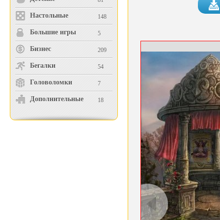
81
Настольные
148
Большие игры
5
Бизнес
209
Бегалки
54
Головоломки
7
Дополнительные
18