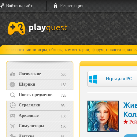
Войти на сайт:
Регистрация
го: мини игры, обзоры, комментарии, форум, новости и, конечно, прохо
Логические
520
Игры для PC
Шарики
158
Поиск предметов
728
Жив
Стрелялки
95
Кол
Аркадные
136
Рей
Симуляторы
190
Детские