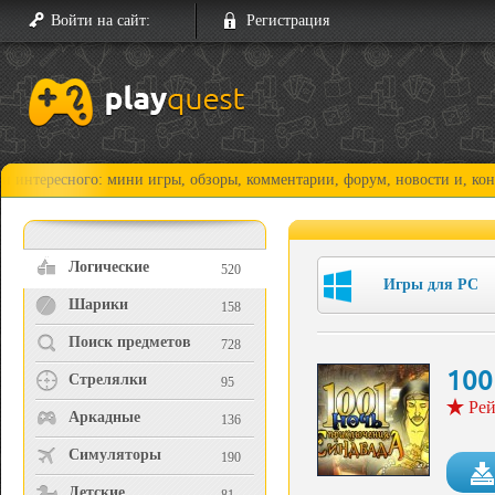
Войти на сайт:
Регистрация
ного: мини игры, обзоры, комментарии, форум, новости и, конечно, про
Логические
520
Игры для PC
Шарики
158
Поиск предметов
728
100
Стрелялки
95
Рей
Аркадные
136
Симуляторы
190
Детские