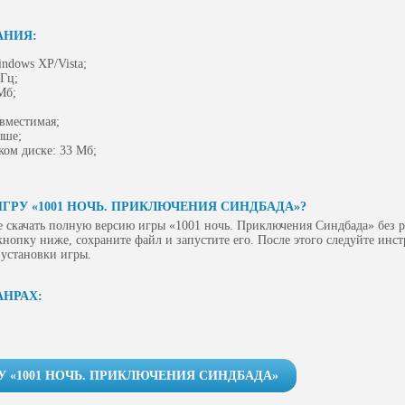
АНИЯ:
ndows XP/Vista;
ГГц;
Мб;
овместимая;
ыше;
ком диске: 33 Мб;
ГРУ «1001 НОЧЬ. ПРИКЛЮЧЕНИЯ СИНДБАДА»?
 скачать полную версию игры «1001 ночь. Приключения Синдбада» без 
 кнопку ниже, сохраните файл и запустите его. После этого следуйте инс
 установки игры.
АНРАХ:
У «1001 НОЧЬ. ПРИКЛЮЧЕНИЯ СИНДБАДА»