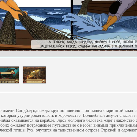
 имени Синдбад однажды крупно повезло – он нашел старинный клад. Э
, который узурпировал власть в королевстве. Волшебный амулет спасает н
дбад оказывается на корабле. Здесь молодого человека ждет знакомство 
обоих ожидает потрясающее путешествие с необычайными приключениям
ческой птицы Рух, очутятся на таинственном острове Стражей и одолею