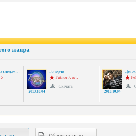
того жанра
По следам…
Зенерчи
Детек
 5
Рейтинг: 0 из 5
Рей
Скачать
2013.10.04
2013.10.04
к игре
Обзоры к игре