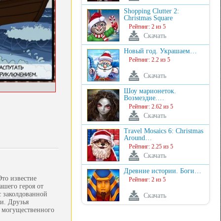
Shopping Clutter 2:
Christmas Square
Рейтинг: 2 из 5
Скачать
Новый год. Украшаем…
Рейтинг: 2.2 из 5
Скачать
Шоу марионеток.
Возмездие.…
Рейтинг: 2.62 из 5
Скачать
Travel Mosaics 6: Christmas
Around…
Рейтинг: 2.25 из 5
Скачать
Древние истории. Боги…
то известие
Рейтинг: 2 из 5
ашего героя от
с заколдованной
Скачать
и. Друзья
т могущественного