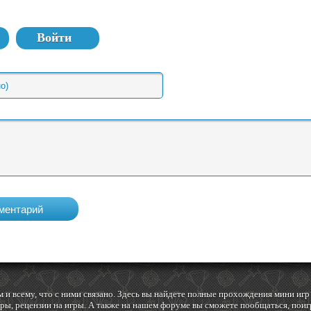
Войти
 и всему, что с ними связано. Здесь вы найдете полные прохождения мини и
ы, рецензии на игры. А также на нашем форуме вы сможете пообщаться, поигр