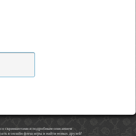
гр со скриншотами и подробным описанием
ать в онлайн флеш игры и найти новых друзей!