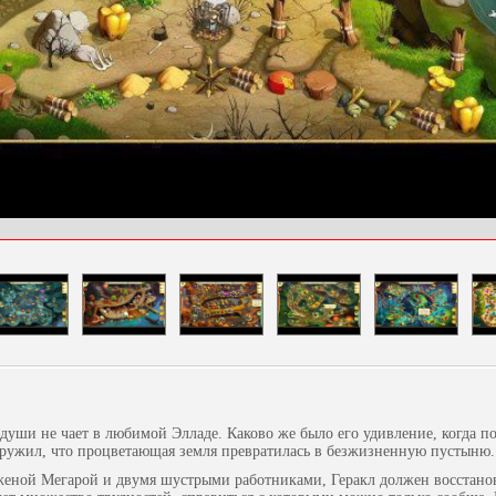
души не чает в любимой Элладе. Каково же было его удивление, когда п
ружил, что процветающая земля превратилась в безжизненную пустыню.
 женой Мегарой и двумя шустрыми работниками, Геракл должен восстан