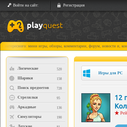
Войти на сайт:
Регистрация
сного: мини игры, обзоры, комментарии, форум, новости и, конечно, пр
Логические
520
Игры для PC
Шарики
158
Поиск предметов
728
12 
Стрелялки
95
Кол
Аркадные
136
Рей
Симуляторы
190
Детские