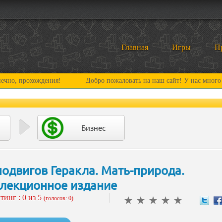
Главная
Игры
П
охождения!
Добро пожаловать на наш сайт! У нас много нового и 
Бизнес
подвигов Геракла. Мать-природа.
лекционное издание
тинг :
0
из 5
(голосов: 0)