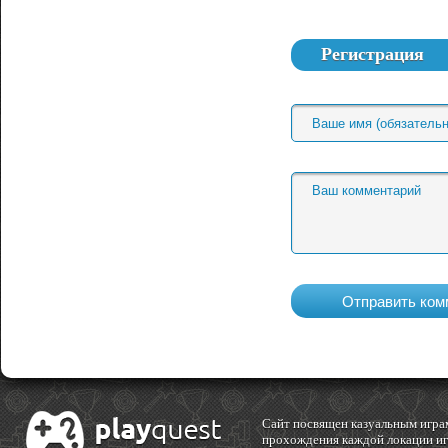
Регистрация
Cайт посвящен казуальным играм
прохождения каждой локации игр