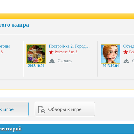
того жанра
огоды
Построй-ка 2. Город…
Объе
 5
Рейтинг: 5 из 5
Рей
Скачать
2013.10.04
2013.10.04
к игре
Обзоры к игре
ментарий