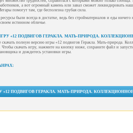
дет множество трудностей, справиться с которыми можно только сообща.
я работников, а вот огромный камень или завал сможет ликвидировать на
егары помогут там, где бесполезна грубая сила.
 ресурсы были всегда в достатке, ведь без стройматериалов и еды ничего 
в своем истинном обличье.
ГРУ «12 ПОДВИГОВ ГЕРАКЛА. МАТЬ-ПРИРОДА. КОЛЛЕКЦИОН
 скачать полную версию игры «12 подвигов Геракла. Мать-природа. Кол
 Чтобы скачать игру, нажмите на кнопку ниже, сохраните файл и запусти
тановщика и дождитесь установки игры.
АНРАХ:
У «12 ПОДВИГОВ ГЕРАКЛА. МАТЬ-ПРИРОДА. КОЛЛЕКЦИОННО