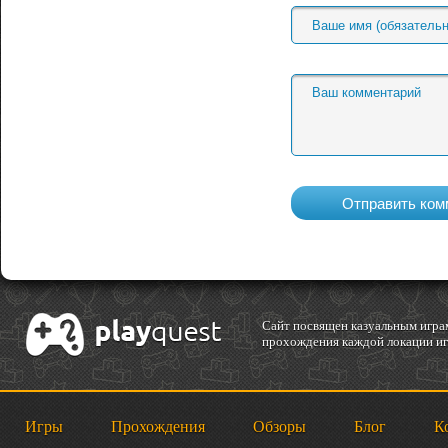
Cайт посвящен казуальным играм
прохождения каждой локации игр
Игры
Прохождения
Обзоры
Блог
К