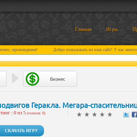
Главная
Игры
П
охождения!
Добро пожаловать на наш сайт! У нас много нового и
Бизнес
подвигов Геракла. Мегара-спасительни
тинг :
0
из 5
(голосов: 0)
СКАЧАТЬ ИГРУ