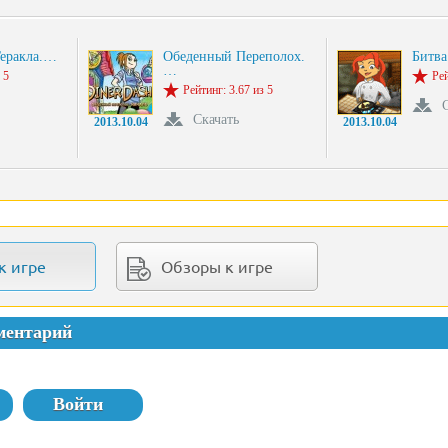
Геракла.…
Обеденный Переполох.
Битва
…
 5
Рей
Рейтинг: 3.67 из 5
Скачать
2013.10.04
2013.10.04
к игре
Обзоры к игре
ментарий
Войти