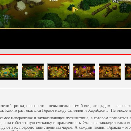
чений, риска, опасности – невыносима. Тем более, что рядом – верная ж
ка. Как-то раз, оказался Геракл между Сциллой и Харибдой… Неплохое н
 самое невероятное и захватывающее путешествие, в котором полагаться 
 а на собственную смекалку и практичность. Эта игра завладеет вами вс
лдуют вас, подобно таинственным чарам. А каждый подвиг Геракла – эт