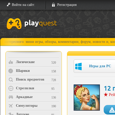
Войти на сайт:
Регистрация
сного: мини игры, обзоры, комментарии, форум, новости и, конечно, пр
Логические
520
Игры для PC
Шарики
158
Поиск предметов
728
12 
Стрелялки
95
Рей
Аркадные
136
Симуляторы
190
Детские