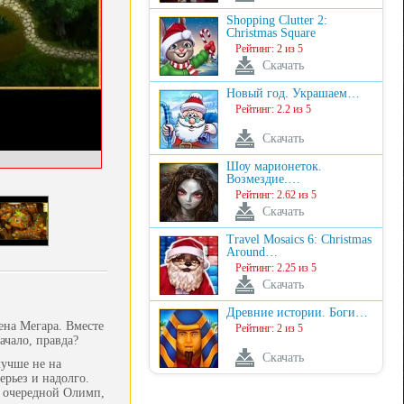
Shopping Clutter 2:
Christmas Square
Рейтинг: 2 из 5
Скачать
Новый год. Украшаем…
Рейтинг: 2.2 из 5
Скачать
Шоу марионеток.
Возмездие.…
Рейтинг: 2.62 из 5
Скачать
Travel Mosaics 6: Christmas
Around…
Рейтинг: 2.25 из 5
Скачать
Древние истории. Боги…
ена Мегара. Вместе
Рейтинг: 2 из 5
ачало, правда?
Скачать
лучше не на
ерьез и надолго.
о очередной Олимп,