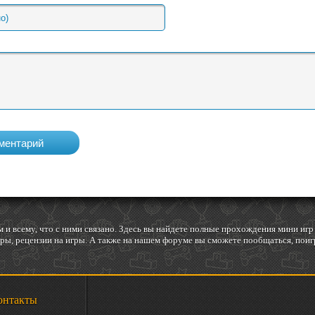
 и всему, что с ними связано. Здесь вы найдете полные прохождения мини и
ы, рецензии на игры. А также на нашем форуме вы сможете пообщаться, поигр
онтакты