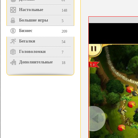
81
Настольные
148
Большие игры
5
Бизнес
209
Бегалки
54
Головоломки
7
Дополнительные
18