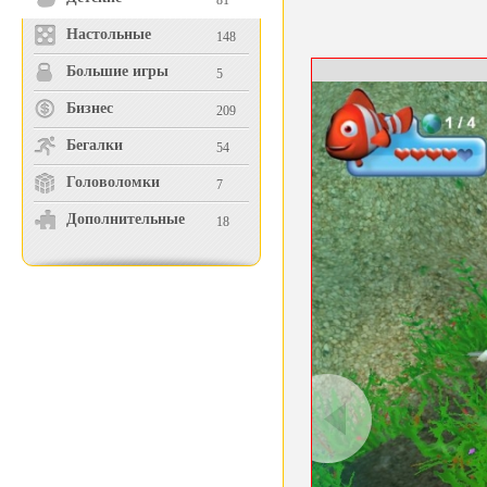
81
Настольные
148
Большие игры
5
Бизнес
209
Бегалки
54
Головоломки
7
Дополнительные
18