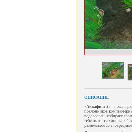
ОПИСАНИЕ
«Аквафиш-2» -
новая арк
поклонников компьютерных
водорослей, собирает корм
тебя охотятся хищные оби
разделаться со зловредны