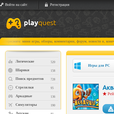
Войти на сайт:
Регистрация
ого: мини игры, обзоры, комментарии, форум, новости и, конечно, прох
Логические
520
Игры для PC
Шарики
158
Поиск предметов
728
Акв
Стрелялки
95
Рей
Аркадные
136
Симуляторы
190
Детские