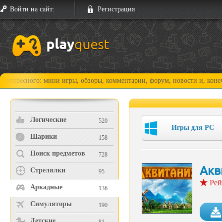
Войти на сайт:
Регистрация
го: мини игры, обзоры, комментарии, форум, новости и, конечно, прохо
Логические
520
Игры для PC
Шарики
158
Поиск предметов
728
Акв
Стрелялки
95
Рей
Аркадные
136
Симуляторы
190
Детские