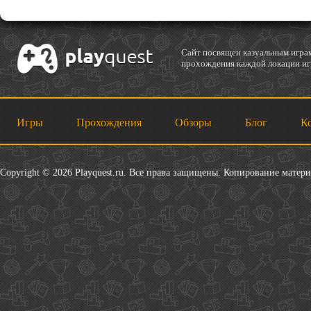
Cайт посвящен казуальным играм
прохождения каждой локации игр
Игры
Прохождения
Обзоры
Блог
К
Copyright © 2026 Playquest.ru. Все права защищены. Копирование матер