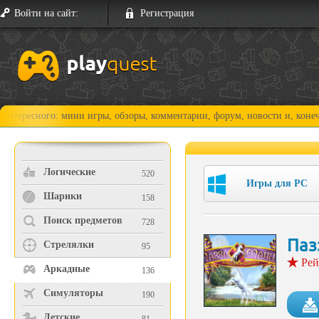
Войти на сайт:
Регистрация
го: мини игры, обзоры, комментарии, форум, новости и, конечно, прохо
Логические
520
Игры для PC
Шарики
158
Поиск предметов
728
Паз
Стрелялки
95
Рей
Аркадные
136
Симуляторы
190
Детские