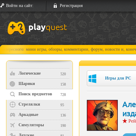
Войти на сайт:
Регистрация
го: мини игры, обзоры, комментарии, форум, новости и, конечно, прохо
Логические
520
Игры для PC
Шарики
158
Поиск предметов
728
Але
Стрелялки
95
изд
Аркадные
136
Рей
Симуляторы
190
Детские