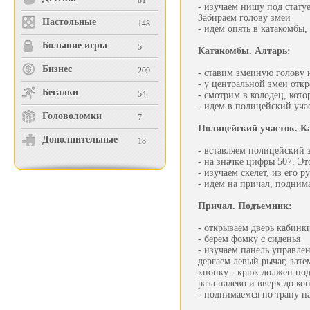
81
- изучаем нишу под статуе
Забираем голову змеи
Настольные
148
- идем опять в катакомбы,
Большие игры
5
Катакомбы. Алтарь:
Бизнес
209
- ставим змеиную голову 
- у центральной змеи откр
Бегалки
54
- смотрим в колодец, кот
- идем в полицейский уча
Головоломки
7
Полицейский участок. К
Дополнительные
18
- вставляем полицейский 
- на значке цифры 507. Эт
- изучаем скелет, из его 
- идем на причал, подним
Причал. Подъемник:
- открываем дверь кабинк
- берем фомку с сиденья
- изучаем панель управле
дергаем левый рычаг, зат
кнопку - крюк должен под
раза налево и вверх до ко
- поднимаемся по трапу н