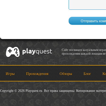
Cайт посвящен казуальным играм
прохождения каждой локации игр
Игры
Прохождения
Обзоры
Блог
К
Copyright © 2026 Playquest.ru. Все права защищены. Копирование матер