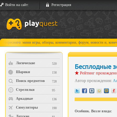
Войти на сайт:
Регистрация
ого: мини игры, обзоры, комментарии, форум, новости и, конечно, прох
Логические
520
Бесплодные з
Шарики
158
Рейтинг прохожден
Автор прохождения:
A
Поиск предметов
728
Стрелялки
95
Аркадные
136
Симуляторы
190
Особняк. Возле входа:
Детские