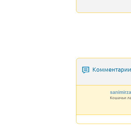
Комментарии 
sanimirz
Кошачьи ла