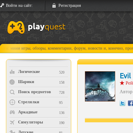
Войти на сайт:
Регистрация
 обзоры, комментарии, форум, новости и, конечно, прохождения!
Логические
520
Evi
Шарики
158
Рей
Автор
Поиск предметов
728
Стрелялки
95
Аркадные
136
Симуляторы
190
Детские