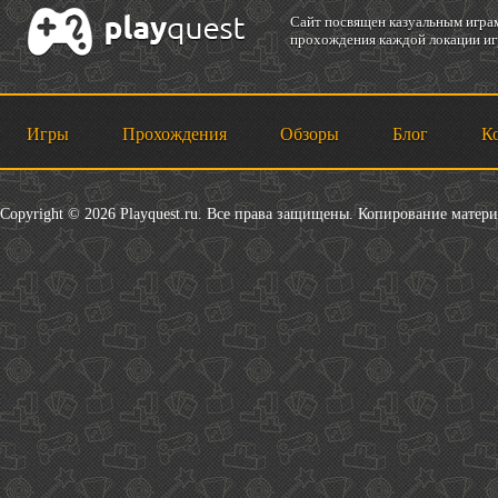
Cайт посвящен казуальным играм
прохождения каждой локации игр
Игры
Прохождения
Обзоры
Блог
К
Copyright © 2026 Playquest.ru. Все права защищены. Копирование матер