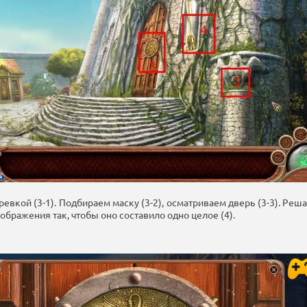
евкой (3-1). Подбираем маску (3-2), осматриваем дверь (3-3). Реш
бражения так, чтобы оно составило одно целое (4).