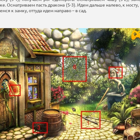
ке. Осматриваем пасть дракона (5-3). Идем дальше налево, к мосту
мся к замку, оттуда идем направо – в сад.