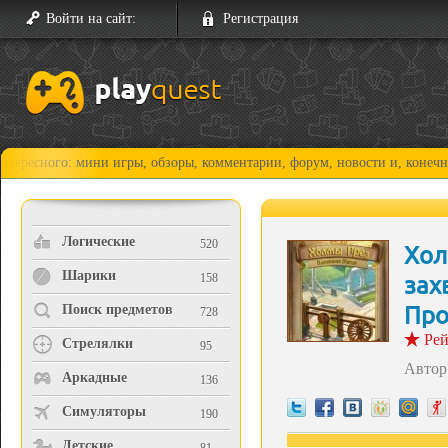
Войти на сайт:
Регистрация
ы, обзоры, комментарии, форум, новости и, конечно, прохождения!
Логические
520
Хол
Шарики
зах
158
Про
Поиск предметов
728
Рей
Стрелялки
95
Автор
Аркадные
136
Симуляторы
190
Детские