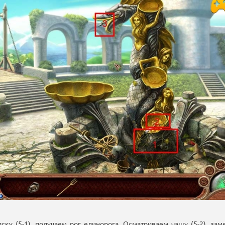
ку (5-1), получаем рог единорога. Осматриваем чашу (5-2), за