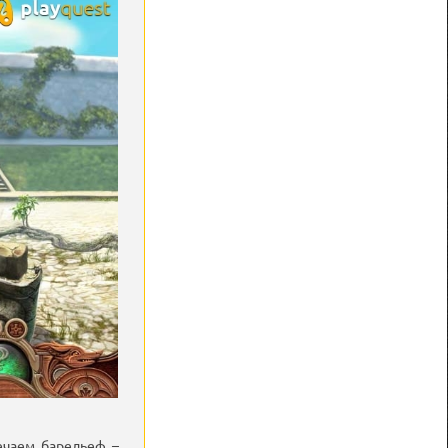
мечаем барельеф –