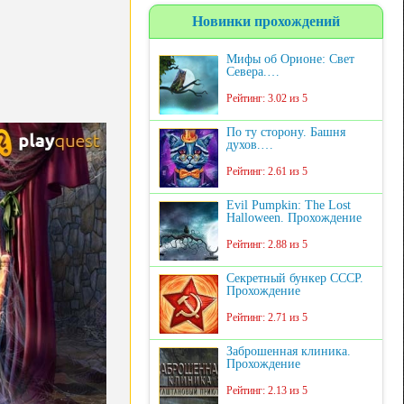
Новинки прохождений
Мифы об Орионе: Свет
Севера.…
Рейтинг: 3.02 из 5
По ту сторону. Башня
духов.…
Рейтинг: 2.61 из 5
Evil Pumpkin: The Lost
Halloween. Прохождение
Рейтинг: 2.88 из 5
Секретный бункер СССР.
Прохождение
Рейтинг: 2.71 из 5
Заброшенная клиника.
Прохождение
Рейтинг: 2.13 из 5