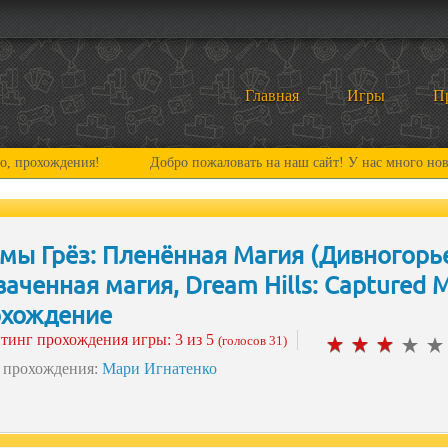
Главная
Игры
П
Добро пожаловать на наш сайт! У нас много нового и интересного: ми
мы Грёз: Пленённая Магия (Дивногорь
ваченная магия, Dream Hills: Captured M
хождение
тинг прохождения игры:
3
из 5
(голосов 31)
 прохождения:
Мари Игнатенко