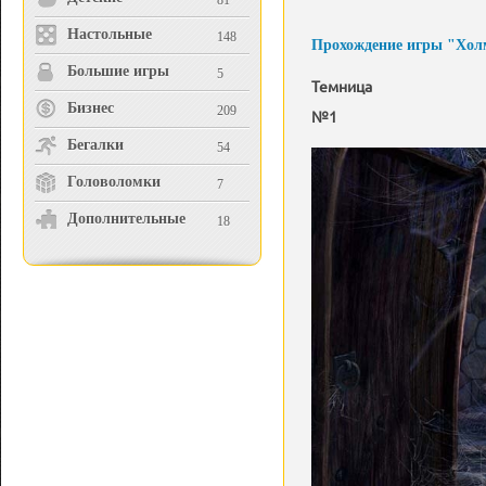
81
Настольные
148
Прохождение игры "Холм
Большие игры
5
Темница
Бизнес
209
№1
Бегалки
54
Головоломки
7
Дополнительные
18